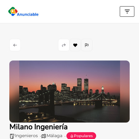
Saltar
al
contenido
Milano Ingeniería
Ingenieros
Málaga
Populares