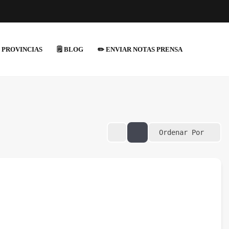
 PROVINCIAS
🗒️ BLOG
✏️ ENVIAR NOTAS PRENSA
Ordenar Por