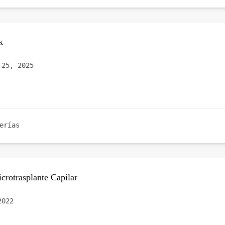
k
 25, 2025
erías
crotrasplante Capilar
2022