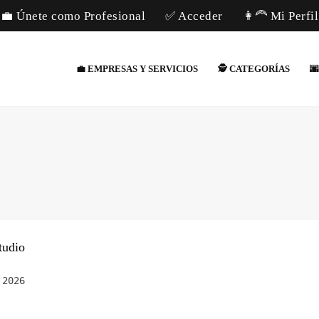
💼 Únete como Profesional
✅ Acceder
👩‍🦰 Mi Perfil
💼 EMPRESAS Y SERVICIOS
🕵️ CATEGORÍAS

tudio
 2026