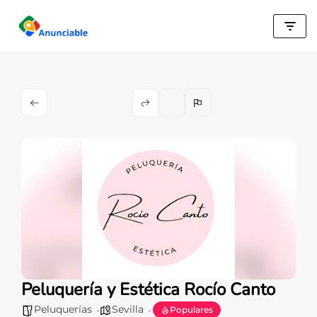
Saltar
al
contenido
Peluquería y Estética Rocío Canto
Peluquerías
Sevilla
Populares