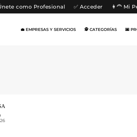
Únete como Profesional
✅ Acceder
👩‍🦰 Mi P
💼 EMPRESAS Y SERVICIOS
🕵️ CATEGORÍAS
🌆 P
SA
a
026