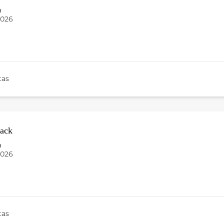
a
2026
tas
ack
a
2026
tas