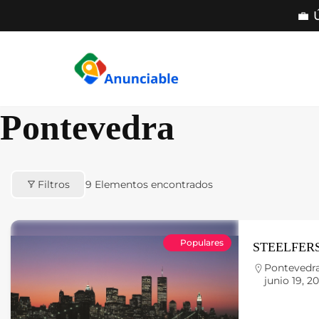
💼 
Saltar
al
contenido
Pontevedra
Filtros
9
Elementos encontrados
Populares
STEELFER
Pontevedr
junio 19, 2