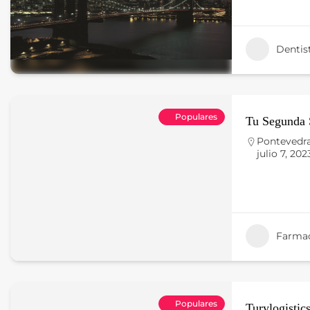
Dentis
Populares
Tu Segunda 
Pontevedr
julio 7, 202
Farmac
Populares
Turylogistic