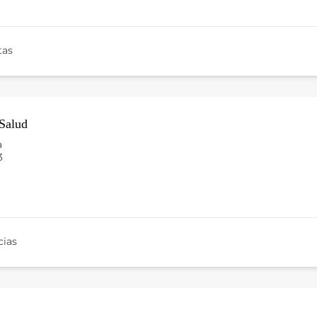
tas
Salud
a
3
ias
s