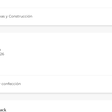
as y Construcción
a
026
 confección
ack