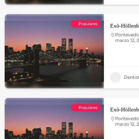
Populares
Exö-Höllenb
Pontevedr
marzo 12, 
Dentis
Populares
Exö-Höllenb
Pontevedr
marzo 12, 