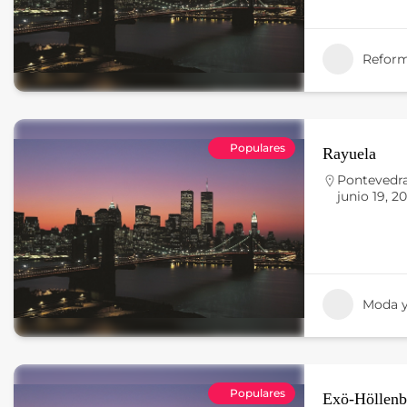
Reform
Populares
Rayuela
Pontevedr
junio 19, 2
Moda y
Populares
Exö-Höllenb