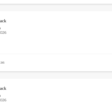
ack
a
2026
tas
ack
a
2026