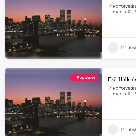
Pontevedr
marzo 12, 
Dentis
Populares
Exö-Höllenb
Pontevedr
marzo 12, 
Dentis