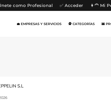
Únete como Profesional
✅ Acceder
👩‍🦰 Mi P
💼 EMPRESAS Y SERVICIOS
🕵️ CATEGORÍAS
🌆 P
PPELIN S.L
2026