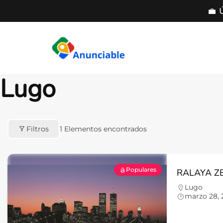
💼 
Saltar
al
contenido
Lugo
Filtros
1
Elementos encontrados
Populares
RALAYA ZE
Lugo
marzo 28, 