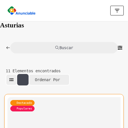
Saltar
al
Asturias
contenido
Buscar
11
Elementos encontrados
Ordenar Por
Destacado
Populares