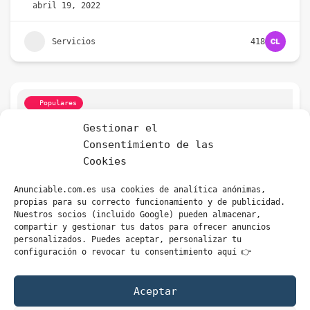
abril 19, 2022
Servicios
418
Populares
Gestionar el
Consentimiento de las
Cookies
Anunciable.com.es usa cookies de analítica anónimas,
propias para su correcto funcionamiento y de publicidad.
Nuestros socios (incluido Google) pueden almacenar,
compartir y gestionar tus datos para ofrecer anuncios
personalizados. Puedes aceptar, personalizar tu
TECNOGALLERY GIJÓN – REPARACIÓN DE MOVILES
configuración o revocar tu consentimiento aquí 👉
Asturias
enero 18, 2019
Aceptar
Informática
1698