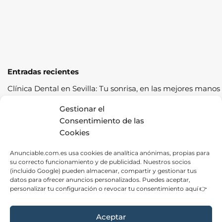
Entradas recientes
Clínica Dental en Sevilla: Tu sonrisa, en las mejores manos
Cómo pasar la ITV a la primera: guía completa con
Gestionar el
consejos prácticos
Consentimiento de las
Cookies
Los cereales sostenibles representan una oportunidad de
crecimiento saludable
Anunciable.com.es usa cookies de analítica anónimas, propias para
su correcto funcionamiento y de publicidad. Nuestros socios
Fábrica de Canapés en Barcelona: La Mejor Opción para
(incluido Google) pueden almacenar, compartir y gestionar tus
tu Descanso
datos para ofrecer anuncios personalizados. Puedes aceptar,
personalizar tu configuración o revocar tu consentimiento aquí 👉
Las ventajas de contratar una empresa de alquiler de
carpas para tus eventos
Aceptar