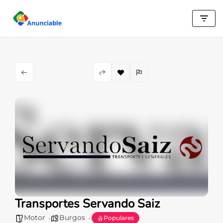
Saltar
al
contenido
Transportes Servando Saiz
Motor
Burgos
Populares