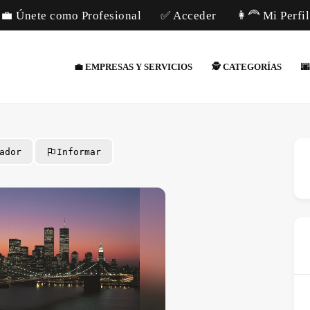
💼 Únete como Profesional
✅ Acceder
👩‍🦰 Mi Perfil
💼 EMPRESAS Y SERVICIOS
🕵️ CATEGORÍAS

ador
Informar