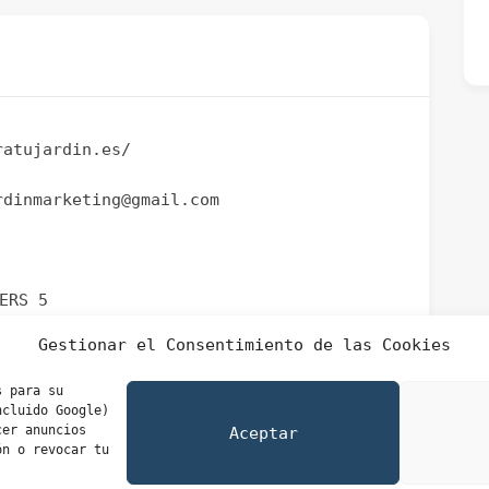
ratujardin.es/
rdinmarketing@gmail.com
ERS 5
Gestionar el Consentimiento de las Cookies
s para su
ncluido Google)
cer anuncios
Aceptar
ón o revocar tu
Aviso Legal
|
Privacidad
|
Cookies
|
Contacto