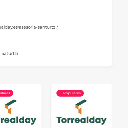
alday.es/asesoria-santurtzi/
. Saturtzi
ulares
Populares