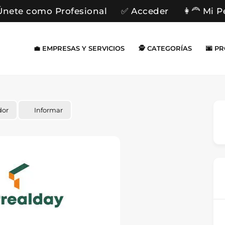
Únete como Profesional
✅ Acceder
👩‍🦰 Mi P
💼 EMPRESAS Y SERVICIOS
🕵️ CATEGORÍAS
🌆 P
dor
Informar