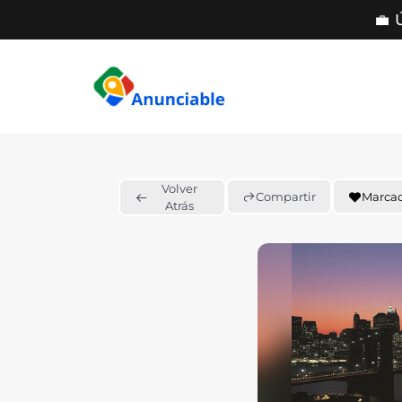
💼 
Saltar
al
contenido
Volver
Compartir
Marca
Atrás