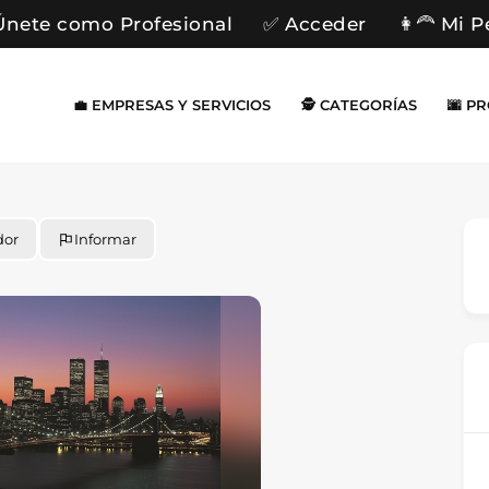
Únete como Profesional
✅ Acceder
👩‍🦰 Mi P
💼 EMPRESAS Y SERVICIOS
🕵️ CATEGORÍAS
🌆 P
dor
Informar