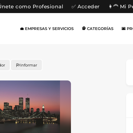
Únete como Profesional
✅ Acceder
👩‍🦰 Mi P
💼 EMPRESAS Y SERVICIOS
🕵️ CATEGORÍAS
🌆 P
dor
Informar