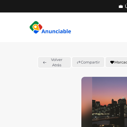
💼 
Saltar
al
contenido
Volver
Compartir
Marca
Atrás