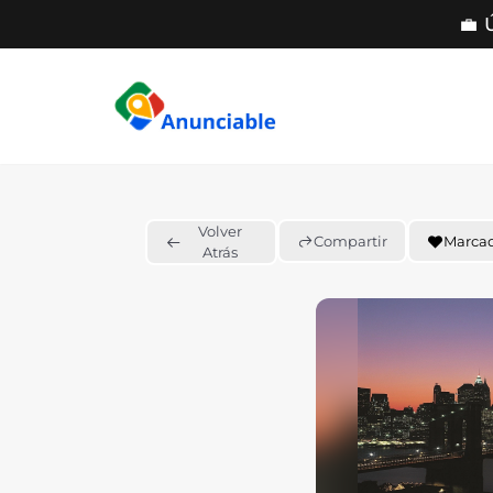
💼 
Saltar
al
contenido
Volver
Compartir
Marca
Atrás