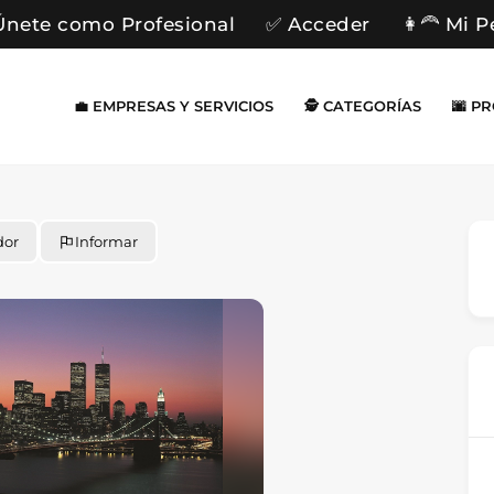
Únete como Profesional
✅ Acceder
👩‍🦰 Mi P
💼 EMPRESAS Y SERVICIOS
🕵️ CATEGORÍAS
🌆 P
dor
Informar