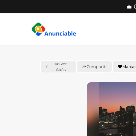
💼 
Saltar
al
contenido
Volver
Compartir
Marca
Atrás