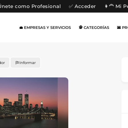
Únete como Profesional
✅ Acceder
👩‍🦰 Mi P
💼 EMPRESAS Y SERVICIOS
🕵️ CATEGORÍAS
🌆 P
dor
Informar