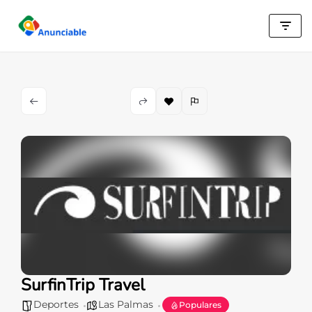
Saltar
al
contenido
SurfinTrip Travel
Deportes
Las Palmas
Populares