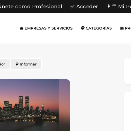
Únete como Profesional
✅ Acceder
👩‍🦰 Mi P
💼 EMPRESAS Y SERVICIOS
🕵️ CATEGORÍAS
🌆 P
dor
Informar