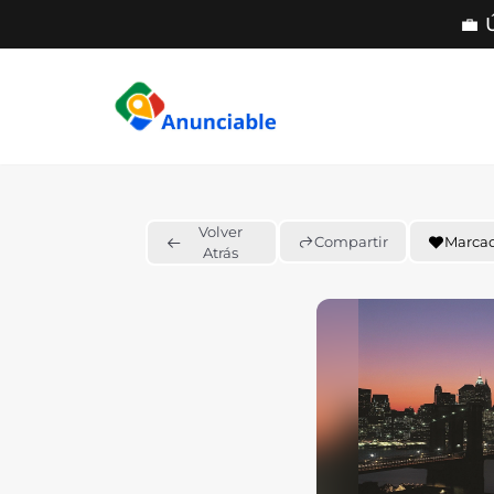
💼 
Saltar
al
contenido
Volver
Compartir
Marca
Atrás