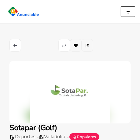
Saltar
al
contenido
Sotapar (Golf)
Deportes
Valladolid
Populares