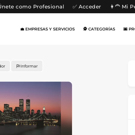
Únete como Profesional
✅ Acceder
👩‍🦰 Mi P
💼 EMPRESAS Y SERVICIOS
🕵️ CATEGORÍAS
🌆 P
dor
Informar