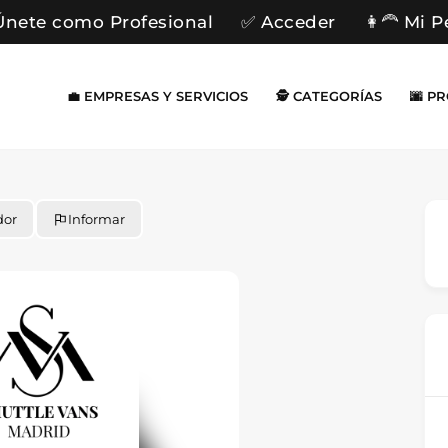
Únete como Profesional
✅ Acceder
👩‍🦰 Mi P
💼 EMPRESAS Y SERVICIOS
🕵️ CATEGORÍAS
🌆 P
dor
Informar