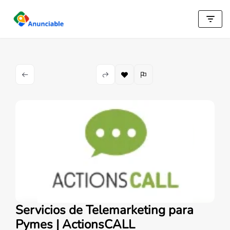
Saltar
al
contenido
Servicios de Telemarketing para
Pymes | ActionsCALL