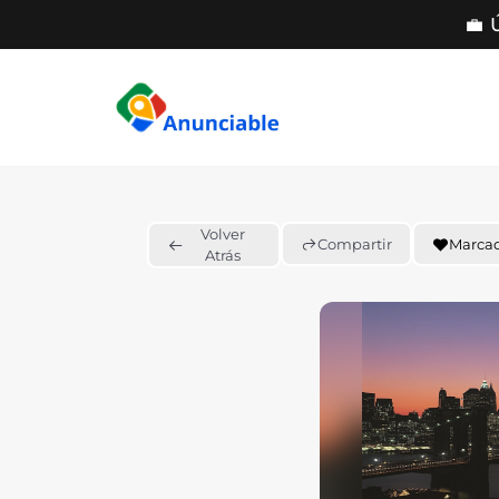
💼 
Saltar
al
contenido
Volver
Compartir
Marca
Atrás