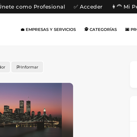
Únete como Profesional
✅ Acceder
👩‍🦰 Mi P
💼 EMPRESAS Y SERVICIOS
🕵️ CATEGORÍAS
🌆 P
dor
Informar