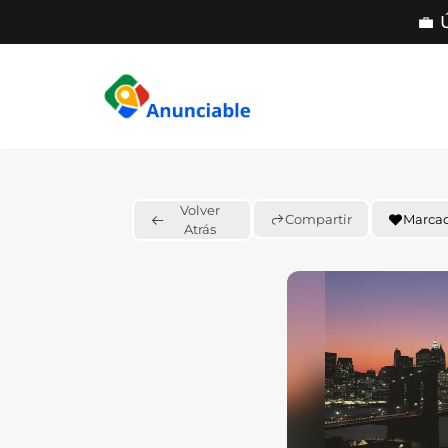
💼 
Saltar
al
contenido
Volver
Compartir
Marca
Atrás