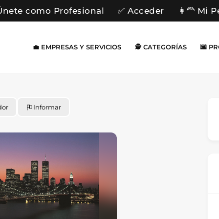
Únete como Profesional
✅ Acceder
👩‍🦰 Mi P
💼 EMPRESAS Y SERVICIOS
🕵️ CATEGORÍAS
🌆 P
dor
Informar