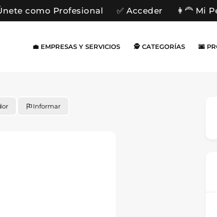
Únete como Profesional
✅ Acceder
👩‍🦰 Mi P
💼 EMPRESAS Y SERVICIOS
🕵️ CATEGORÍAS
🌆 P
dor
Informar