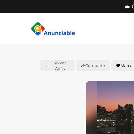
💼 
Saltar
al
contenido
Volver
Compartir
Marca
Atrás