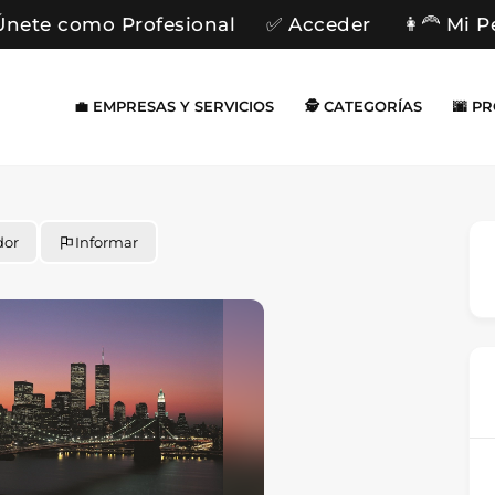
Únete como Profesional
✅ Acceder
👩‍🦰 Mi P
💼 EMPRESAS Y SERVICIOS
🕵️ CATEGORÍAS
🌆 P
dor
Informar