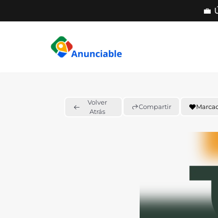
💼 
Saltar
al
contenido
Volver
Compartir
Marca
Atrás