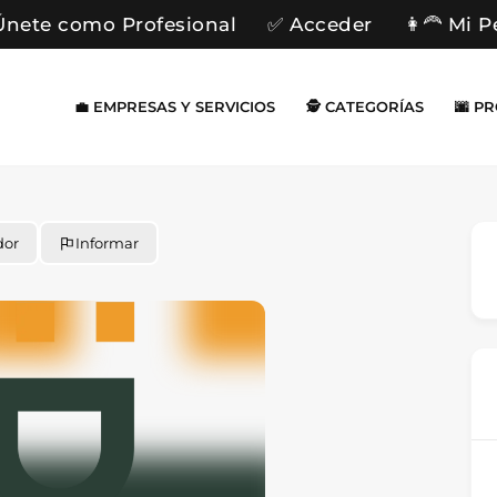
Únete como Profesional
✅ Acceder
👩‍🦰 Mi P
💼 EMPRESAS Y SERVICIOS
🕵️ CATEGORÍAS
🌆 P
dor
Informar