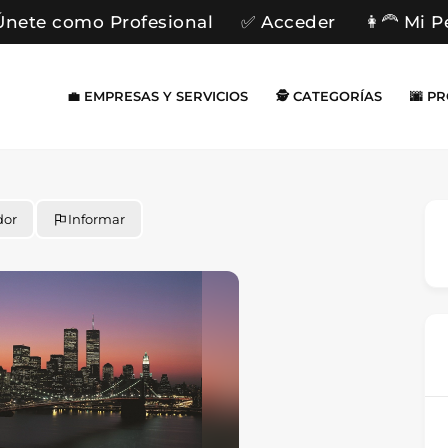
Únete como Profesional
✅ Acceder
👩‍🦰 Mi P
💼 EMPRESAS Y SERVICIOS
🕵️ CATEGORÍAS
🌆 P
dor
Informar