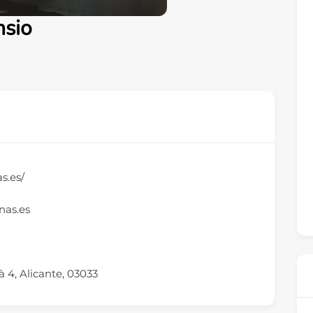
nsio
as.es/
nas.es
 4, Alicante, 03033