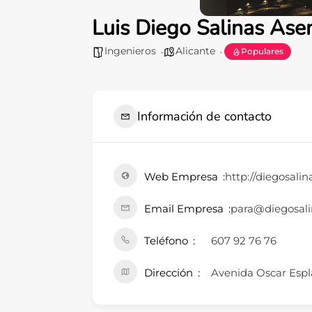
Luis Diego Salinas Ase
Ingenieros
Alicante
Populares
Información de contacto
Web Empresa
http://diegosalin
Email Empresa
para@diegosali
Teléfono
607 92 76 76
Dirección
Avenida Oscar Esplà