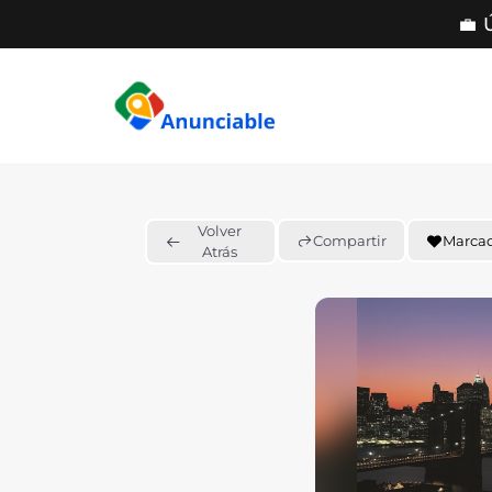
💼 
Saltar
al
contenido
Volver
Compartir
Marca
Atrás