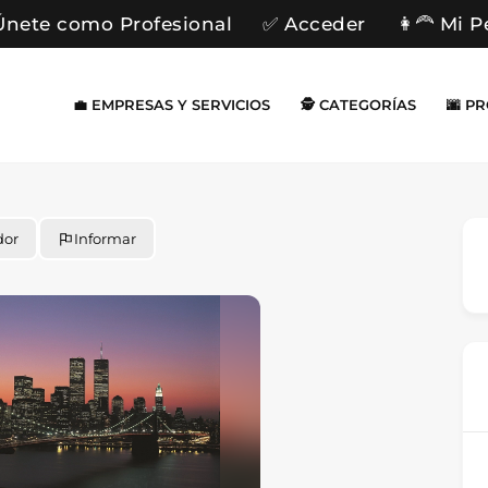
Únete como Profesional
✅ Acceder
👩‍🦰 Mi P
💼 EMPRESAS Y SERVICIOS
🕵️ CATEGORÍAS
🌆 P
dor
Informar