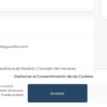
rodeguardia.com/
politana de Madrid y Corredor del Henares,
id, 28001, España
Gestionar el Consentimiento de las Cookies
u correcto
ueden almacenar,
Aceptar
. Puedes aceptar,
Aviso Legal
|
Privacidad
|
Cookies
|
Contacto