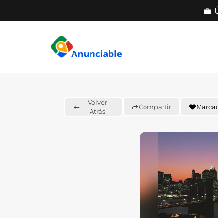
💼 
Saltar
al
contenido
Volver
Compartir
Marca
Atrás