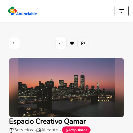
Saltar
al
contenido
Espacio Creativo Qamar
Servicios
Alicante
Populares