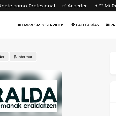
Únete como Profesional
✅ Acceder
👩‍🦰 Mi P
💼 EMPRESAS Y SERVICIOS
🕵️ CATEGORÍAS
🌆 P
dor
Informar