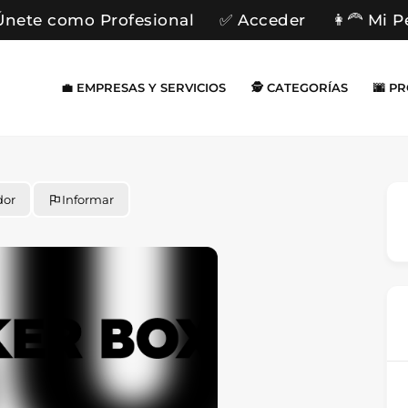
Únete como Profesional
✅ Acceder
👩‍🦰 Mi P
💼 EMPRESAS Y SERVICIOS
🕵️ CATEGORÍAS
🌆 P
dor
Informar