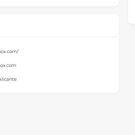
box.com/
ox.com
Alicante