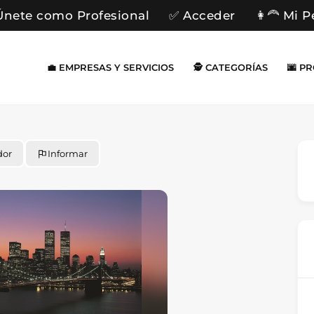
Únete como Profesional
✅ Acceder
👩‍🦰 Mi P
💼 EMPRESAS Y SERVICIOS
🕵️ CATEGORÍAS
🌆 P
dor
Informar