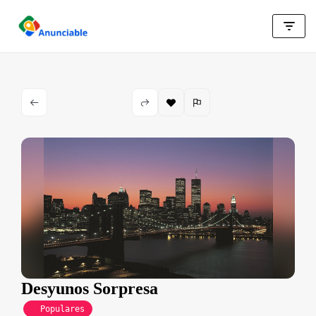
Saltar
al
contenido
Desyunos Sorpresa
Populares