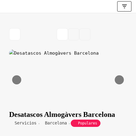
Saltar
al
contenido
Desatascos Almogàvers Barcelona
Servicios
Barcelona
Populares