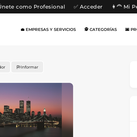
Únete como Profesional
✅ Acceder
👩‍🦰 Mi P
💼 EMPRESAS Y SERVICIOS
🕵️ CATEGORÍAS
🌆 P
dor
Informar