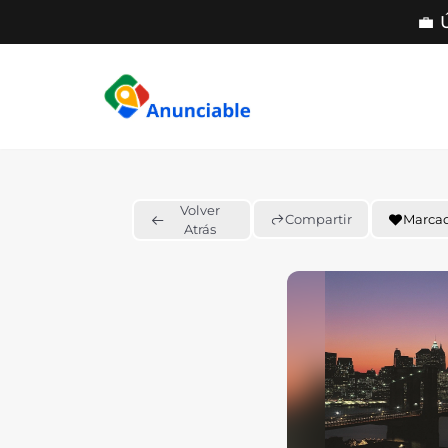
💼 
Saltar
al
contenido
Volver
Compartir
Marca
Atrás