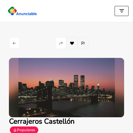
Saltar
al
contenido
Cerrajeros Castellón
Populares