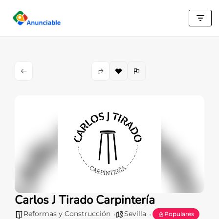
Saltar
al
contenido
Carlos J Tirado Carpintería
Reformas y Construcción
Sevilla
Populares