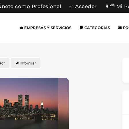
Únete como Profesional
✅ Acceder
👩‍🦰 Mi P
💼 EMPRESAS Y SERVICIOS
🕵️ CATEGORÍAS
🌆 P
dor
Informar