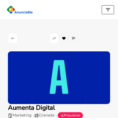
Saltar
al
contenido
Aumenta Digital
Marketing
Granada
Populares