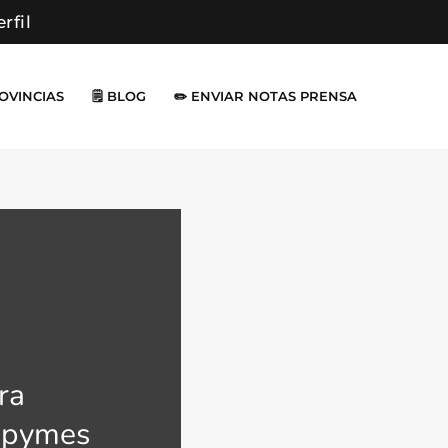
erfil
ROVINCIAS
🗒️ BLOG
✏️ ENVIAR NOTAS PRENSA
ra
 pymes