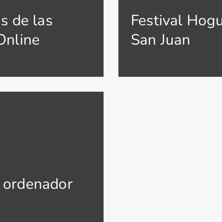
s de las
Festival Hog
Online
San Juan
 ordenador