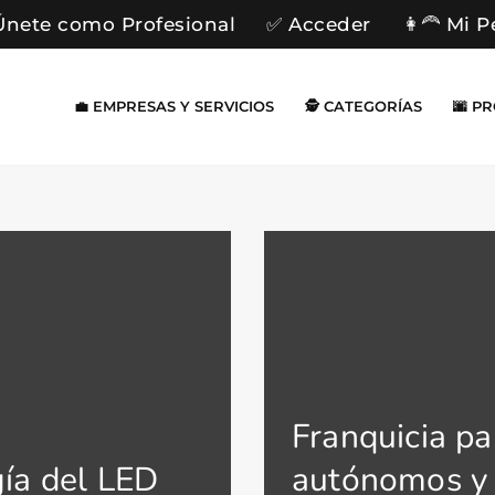
Únete como Profesional
✅ Acceder
👩‍🦰 Mi P
💼 EMPRESAS Y SERVICIOS
🕵️ CATEGORÍAS
🌆 P
Franquicia pa
gía del LED
autónomos y