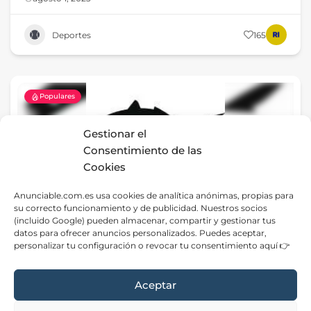
Deportes
165
Populares
Gestionar el
Consentimiento de las
Cookies
Anunciable.com.es usa cookies de analítica anónimas, propias para
su correcto funcionamiento y de publicidad. Nuestros socios
(incluido Google) pueden almacenar, compartir y gestionar tus
datos para ofrecer anuncios personalizados. Puedes aceptar,
Tienda de Pesca El Jurel
personalizar tu configuración o revocar tu consentimiento aquí 👉
Tenerife
agosto 8, 2023
Aceptar
Tiendas Online
64