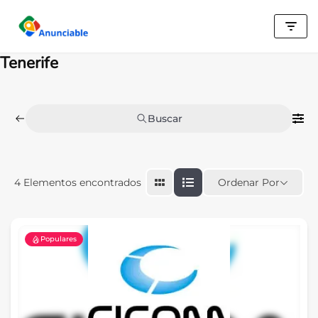
Saltar
al
Tenerife
contenido
Buscar
Ordenar Por
4
Elementos encontrados
Populares