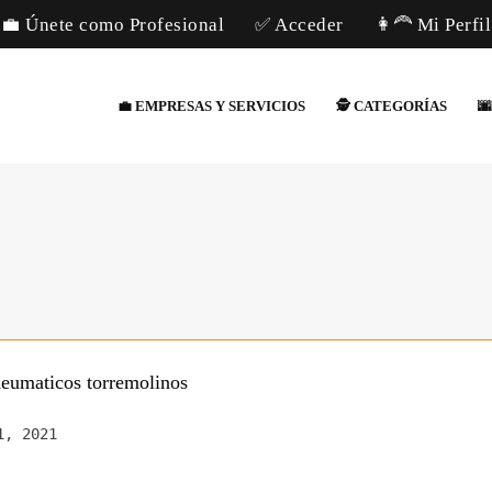
💼 Únete como Profesional
✅ Acceder
👩‍🦰 Mi Perfil
💼 EMPRESAS Y SERVICIOS
🕵️ CATEGORÍAS

eumaticos torremolinos
1, 2021