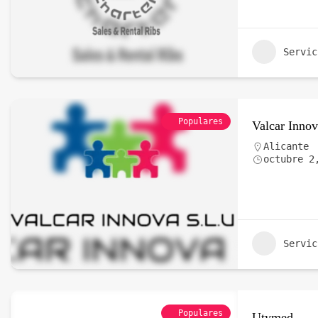
Servic
Populares
Valcar Innov
Alicante
octubre 2
Servic
Populares
Utymed