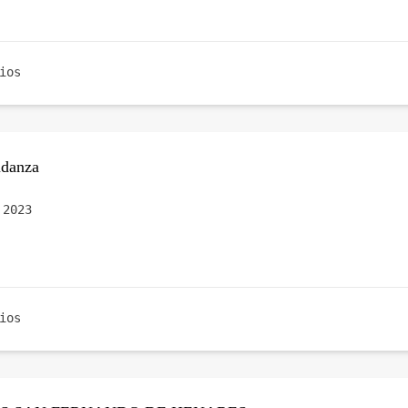
ios
udanza
 2023
ios