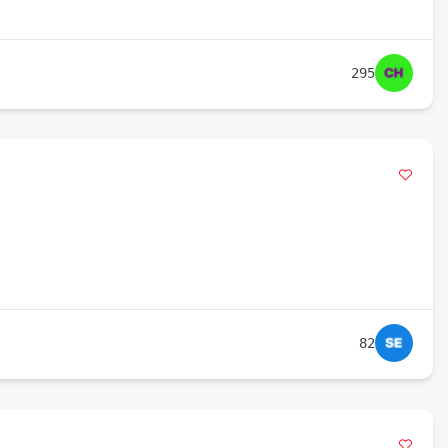
295
82