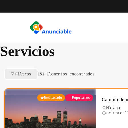
Saltar
al
contenido
Servicios
Filtros
151
Elementos encontrados
Destacado
Populares
Cambio de n
Málaga
octubre 1