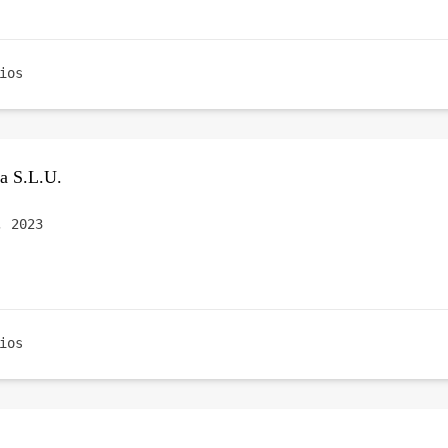
ios
a S.L.U.
, 2023
ios