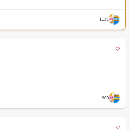
1135
909