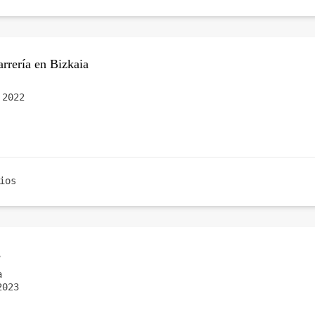
rrería en Bizkaia
 2022
ios
s
a
2023