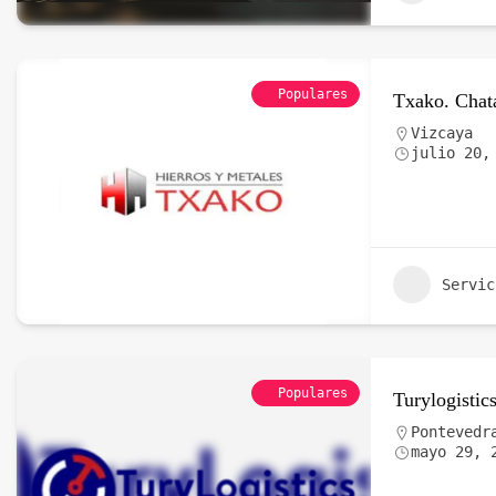
Populares
Txako. Chata
Vizcaya
julio 20,
Servic
Populares
Turylogistic
Pontevedr
mayo 29, 