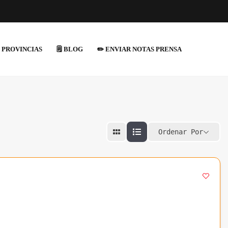
 PROVINCIAS
🗒️ BLOG
✏️ ENVIAR NOTAS PRENSA
Ordenar Por