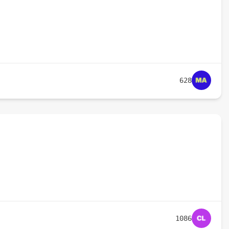
628
1086