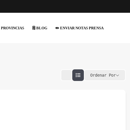
 PROVINCIAS
🗒️ BLOG
✏️ ENVIAR NOTAS PRENSA
Ordenar Por