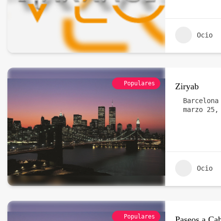
Ocio
Populares
Ziryab
Barcelona
marzo 25,
Ocio
Populares
Paseos a Cab