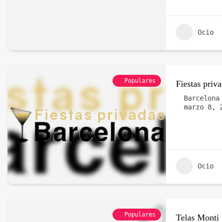
Ocio
Populares
Fiestas priv
Barcelona
marzo 8, 
Ocio
Populares
Telas Monti