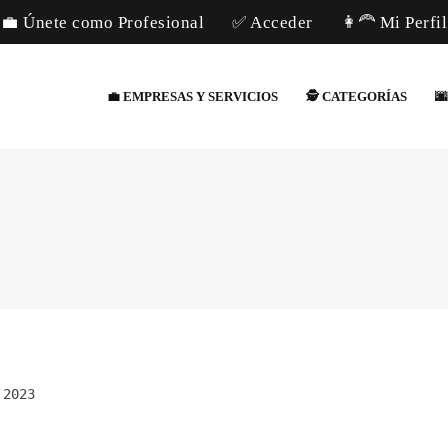
💼 Únete como Profesional
✅ Acceder
👩‍🦰 Mi Perfil
💼 EMPRESAS Y SERVICIOS
🕵️ CATEGORÍAS

 2023